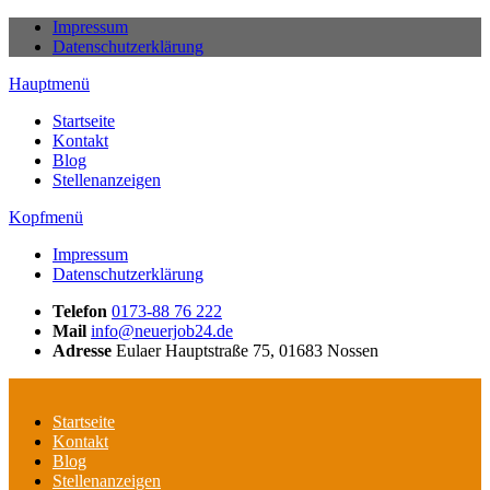
Skip
Impressum
to
Datenschutzerklärung
content
Hauptmenü
Startseite
Kontakt
Blog
Stellenanzeigen
Kopfmenü
Impressum
Datenschutzerklärung
Telefon
0173-88 76 222
Personalservice Andrea Pohl
in Deutschland für Sie 24×7 im Einsatz
Mail
info@neuerjob24.de
Adresse
Eulaer Hauptstraße 75, 01683 Nossen
Startseite
Kontakt
Blog
Stellenanzeigen